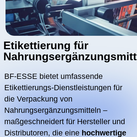
Nahrungsergänzungsmittel
BF-ESSE bietet umfassende
Etikettierungs-Dienstleistungen für
die Verpackung von
Nahrungsergänzungsmitteln –
maßgeschneidert für Hersteller und
Distributoren, die eine
hochwertige
und gesetzeskonforme
Präsentation
verlangen.
Unser erfahrenes Team bringt
Etiketten
mit außergewöhnlicher
Präzision an, unter Einsatz
modernster Ausrüstung und strenger
Prozesskontrolle. Wir übernehmen
alles von der ersten Beratung bis
zur finalen Anbringung und liefern