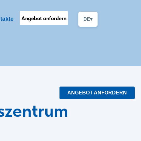
Angebot anfordern
takte
DE
▾
ANGEBOT ANFORDERN
nszentrum