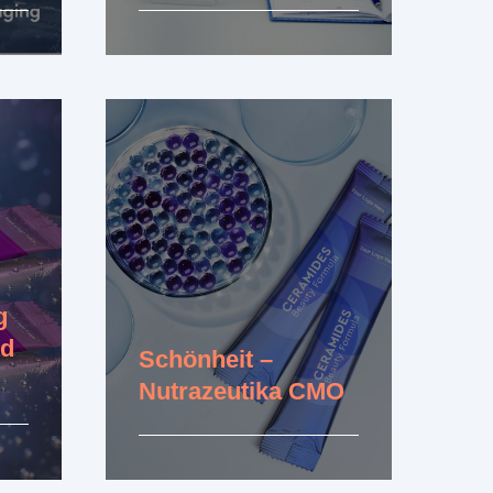
Erfahren Sie mehr
g
nd
Schönheit –
Nutrazeutika CMO