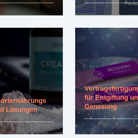
hren Sie mehr
Erfahren Sie mehr
Vertragsfertigun
für Entgiftung u
orternährungs
Genesung
d Lösungen
Erfahren Sie mehr