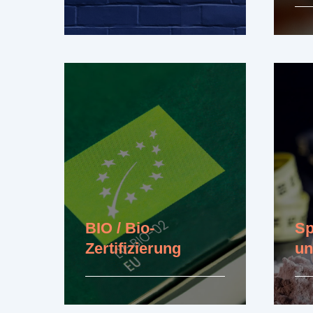
Erfahren Sie mehr
Erfa
BIO / Bio-
Sp
Zertifizierung
un