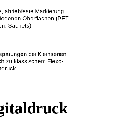
afte, abriebfeste Markierung
erschiedenen Oberflächen (PET,
Karton, Sachets)
neinsparungen bei Kleinserien
gleich zu klassischem Flexo-
ffsetdruck
igitaldruck