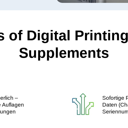
 of Digital Printin
Supplements
rderlich –
Sofort
lere Auflagen
Daten
derungen
Serie