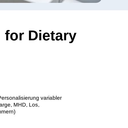
g for Dietary
ige Personalisierung variabler
 (Charge, MHD, Los,
nnummern)