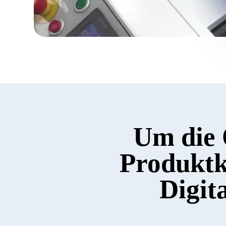
Digita
präzis
Um die 
ESSE f