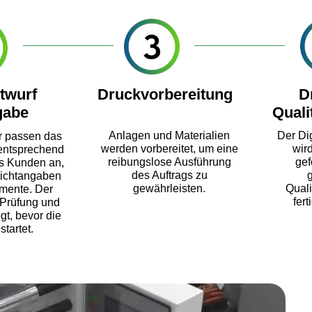
italdruck & Mark
twurf
Druckvorbereitung
D
gabe
Quali
Anlagen und Materialien
Der Di
er passen das
werden vorbereitet, um eine
wird
 entsprechend
reibungslose Ausführung
gef
s Kunden an,
des Auftrags zu
flichtangaben
gewährleisten.
Quali
mente. Der
BF-ESSE gewährleistet die term
fer
 Prüfung und
gt, bevor die
Aufträgen für digital bedruckte E
startet.
Nahrungsergänzungsmitteln. Die
Standardbearbeitungszeiten lieg
Werktagen, abhängig von Auftra
Wir wissen, wie wichtig eine pünk