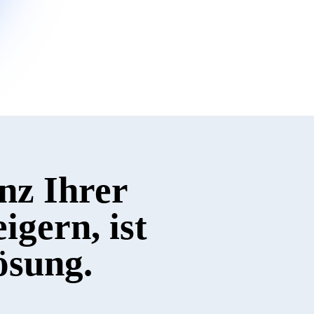
-
ienz Ihrer
nd