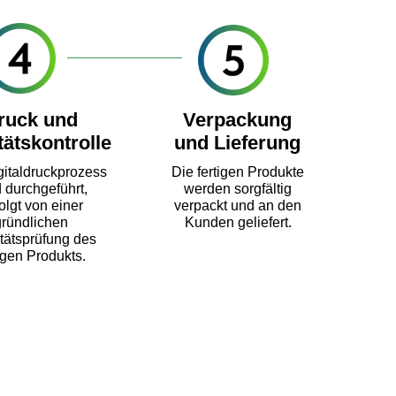
ierung»
ruck und
Verpackung
tätskontrolle
und Lieferung
gitaldruckprozess
Die fertigen Produkte
 durchgeführt,
werden sorgfältig
olgt von einer
verpackt und an den
gründlichen
Kunden geliefert.
tätsprüfung des
ingerechte Abwicklung von
tigen Produkts.
tiketten auf
en zwischen 7 und 15
gsvolumen und Komplexität.
tliche Lieferung ist, und