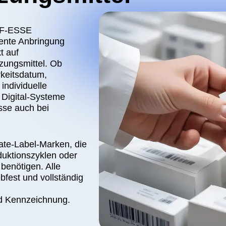
SE
Anbringung
ttel. Ob
atum,
uelle
l-Systeme
ch bei
abel-Marken, die
szyklen oder
gen. Alle
nd vollständig
nzeichnung.