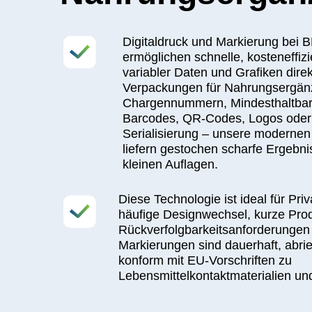
Digitaldruck und Markierung bei BF-ES
ermöglichen schnelle, kosteneffiziente 
variabler Daten und Grafiken direkt auf
Verpackungen für Nahrungsergänzungsmi
Chargennummern, Mindesthaltbarkeitsd
Barcodes, QR-Codes, Logos oder individ
Serialisierung – unsere modernen Digita
liefern gestochen scharfe Ergebnisse au
kleinen Auflagen.
Diese Technologie ist ideal für Private-L
häufige Designwechsel, kurze Produktion
Rückverfolgbarkeitsanforderungen benöti
Markierungen sind dauerhaft, abriebfest u
konform mit EU-Vorschriften zu
Lebensmittelkontaktmaterialien und Ken