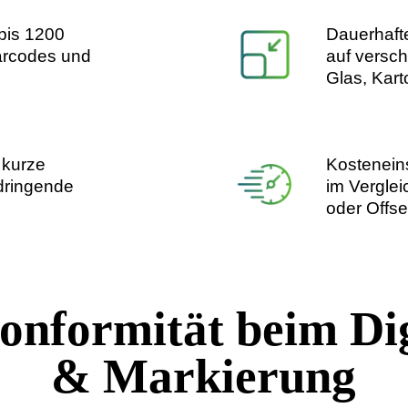
 (bis 1200
Dauerh
, Barcodes und
auf v
Glas, 
nd kurze
Koste
ür dringende
im Ver
te
oder O
konformität beim D