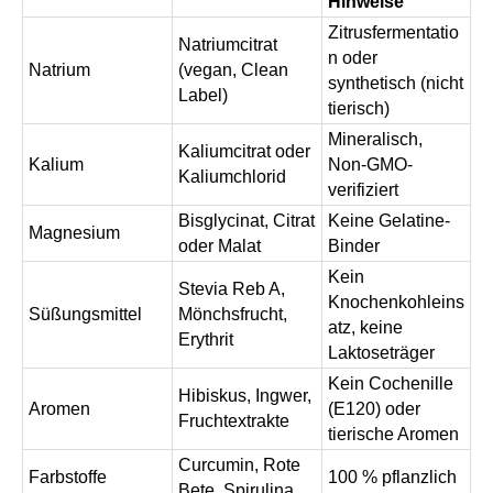
Hinweise
Zitrusfermentatio
Natriumcitrat
n oder
Natrium
(vegan, Clean
synthetisch (nicht
Label)
tierisch)
Mineralisch,
Kaliumcitrat oder
Kalium
Non-GMO-
Kaliumchlorid
verifiziert
Bisglycinat, Citrat
Keine Gelatine-
Magnesium
oder Malat
Binder
Kein
Stevia Reb A,
Knochenkohleins
Süßungsmittel
Mönchsfrucht,
atz, keine
Erythrit
Laktoseträger
Kein Cochenille
Hibiskus, Ingwer,
Aromen
(E120) oder
Fruchtextrakte
tierische Aromen
Curcumin, Rote
Farbstoffe
100 % pflanzlich
Bete, Spirulina