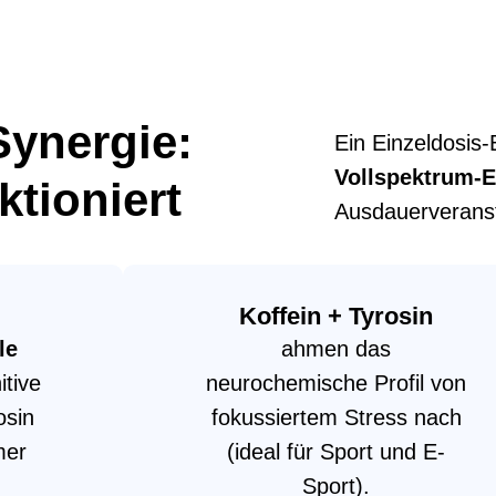
Synergie:
Ein Einzeldosis-
Vollspektrum-E
tioniert
Ausdauerveranst
Koffein + Tyrosin
le
ahmen das
itive
neurochemische Profil von
osin
fokussiertem Stress nach
mer
(ideal für Sport und E-
Sport).