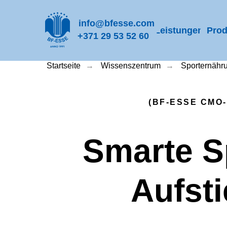
info@bfesse.com
Leistungen
Prod
+371 29 53 52 60
Startseite
→
Wissenszentrum
→
Sporternähr
(BF-ESSE CMO
Smarte S
Aufsti