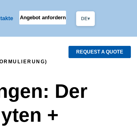
Angebot anfordern
takte
DE
▾
REQUEST A QUOTE
FORMULIERUNG)
ngen: Der
lyten +