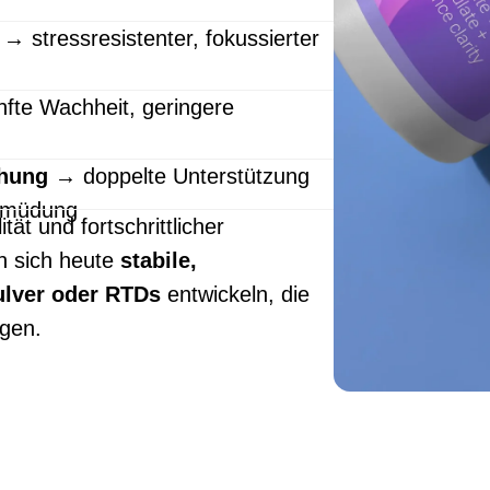
→ stressresistenter, fokussierter
fte Wachheit, geringere
chung
→ doppelte Unterstützung
Ermüdung
ät und fortschrittlicher
n sich heute
stabile,
lver oder RTDs
entwickeln, die
rgen.