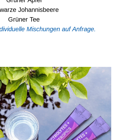
Grüner Apfel
warze Johannisbeere
Grüner Tee
dividuelle Mischungen auf Anfrage.