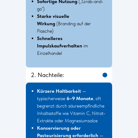
Sofortige Nutzung
(„Grab-and-
go“)
Starke visuelle
Wirkung
(Branding auf der
Flasche)
Schnelleres
Impulskaufverhalten
im
Einzelhandel
2. Nachteile:
Kürzere Haltbarkeit
—
typischerweise
6–9 Monate
, oft
begrenzt durch säureempfindliche
Inhaltsstoffe wie Vitamin C, Nitrat-
Extrakte oder Magnesiumsalze
Konservierung oder
Pasteurisierung erforderlich
—