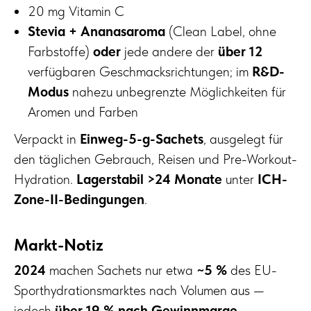
20 mg Vitamin C
Stevia + Ananasaroma
(Clean Label, ohne
Farbstoffe)
oder
jede andere der
über 12
verfügbaren Geschmacksrichtungen; im
R&D-
Modus
nahezu unbegrenzte Möglichkeiten für
Aromen und Farben
Verpackt in
Einweg-5-g-Sachets
, ausgelegt für
den täglichen Gebrauch, Reisen und Pre-Workout-
Hydration.
Lagerstabil >24 Monate
unter
ICH-
Zone-II-Bedingungen
.
Markt-Notiz
2024
machen Sachets nur etwa
~5 %
des EU-
Sporthydrationsmarktes nach Volumen aus —
jedoch
über 19 % nach Gewinnmarge
.